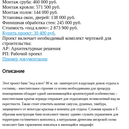
Монтаж сруба:
460 000
руб.
Монтаж кровли:
571 500
руб.
Монтаж полов:
144 000
руб.
Установка окон, дверей:
138 000
руб.
Финишная обработка стен:
245 000
руб.
Стоимость «под ключ»:
2 873 900
руб.
Купить проект:
30 400 руб.
Проект включает необходимый комплект чертежей для
строительства:
АР: Архитектурные решения
РП: Рабочий проект
Пример документации
Описание
Этот
проект бани "под ключ" 80 м. кв. заинтересует владельцев домов отдыха и
гостиниц – вместительное строение со всеми необходимыми для процедур
помещениями обладает одной запоминающейся архитектурной особенностью –
вместительная крытая веранда открывает для отдыхающих великолепный вид на
окрестности. Также стоит отметить наличие санузла, душевых, тамбура,
защищенного от непогоды крыльца и комнаты для отдыха. Сложная крыша и Т-
образная конструкция бани позволяют такому зданию служить украшением для
территории гостиничного комплекса, а натуральная древесина ангарской сосны
позволяет бане гармонично вписаться в имеющийся ландшафт.