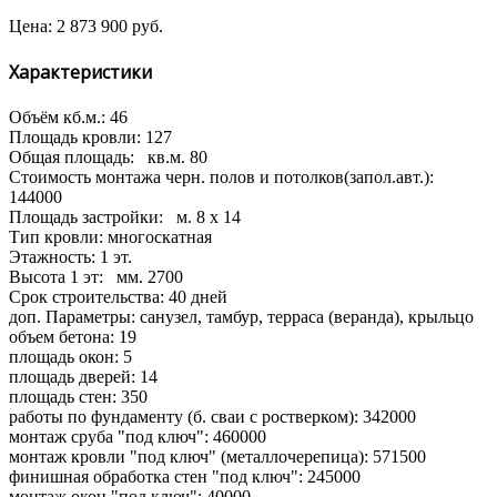
Цена:
2 873 900
руб.
Характеристики
Объём кб.м.:
46
Площадь кровли:
127
Общая площадь:
кв.м.
80
Стоимость монтажа черн. полов и потолков(запол.авт.):
144000
Площадь застройки:
м.
8 x 14
Тип кровли:
многоскатная
Этажность:
1 эт.
Высота 1 эт:
мм.
2700
Срок строительства:
40 дней
доп. Параметры:
санузел, тамбур, терраса (веранда), крыльцо
объем бетона:
19
площадь окон:
5
площадь дверей:
14
площадь стен:
350
работы по фундаменту (б. сваи с ростверком):
342000
монтаж сруба "под ключ":
460000
монтаж кровли "под ключ" (металлочерепица):
571500
финишная обработка стен "под ключ":
245000
монтаж окон "под ключ":
40000