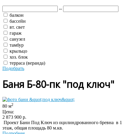
--
балкон
бассейн
вт. свет
гараж
санузел
тамбур
крыльцо
хоз. блок
терраса (веранда)
Подобрать
Баня Б-80-пк "под ключ"
2
80 м
Цена:
2 873 900
р.
Проект Бани Под Ключ из оцилиндрованного бревна в 1
этаж, общая площадь 80 м.кв.
Подробнее