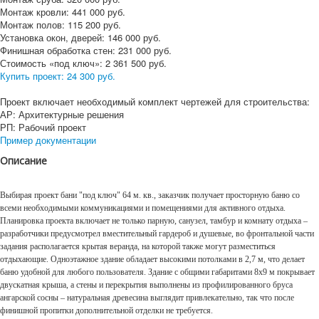
Монтаж кровли:
441 000
руб.
Монтаж полов:
115 200
руб.
Установка окон, дверей:
146 000
руб.
Финишная обработка стен:
231 000
руб.
Стоимость «под ключ»:
2 361 500
руб.
Купить проект:
24 300 руб.
Проект включает необходимый комплект чертежей для строительства:
АР: Архитектурные решения
РП: Рабочий проект
Пример документации
Описание
Выбирая проект бани "под ключ" 64 м. кв., заказчик получает просторную баню со
всеми необходимыми коммуникациями и помещениями для активного отдыха.
Планировка проекта включает не только парную, санузел, тамбур и комнату отдыха –
разработчики предусмотрел вместительный гардероб и душевые, во фронтальной части
задания располагается крытая веранда, на которой также могут разместиться
отдыхающие. Одноэтажное здание обладает высокими потолками в 2,7 м, что делает
баню удобной для любого пользователя. Здание с общими габаритами 8х9 м покрывает
двускатная крыша, а стены и перекрытия выполнены из профилированного бруса
ангарской сосны – натуральная древесина выглядит привлекательно, так что после
финишной пропитки дополнительной отделки не требуется.