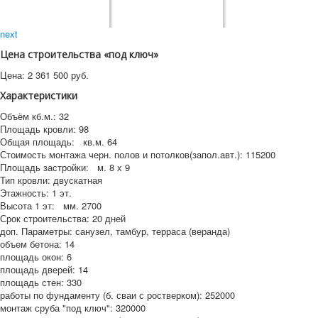
next
Цена строительства «под ключ»
Цена:
2 361 500
руб.
Характеристики
Объём кб.м.:
32
Площадь кровли:
98
Общая площадь:
кв.м.
64
Стоимость монтажа черн. полов и потолков(запол.авт.):
115200
Площадь застройки:
м.
8 x 9
Тип кровли:
двускатная
Этажность:
1 эт.
Высота 1 эт:
мм.
2700
Срок строительства:
20 дней
доп. Параметры:
санузел, тамбур, терраса (веранда)
объем бетона:
14
площадь окон:
6
площадь дверей:
14
площадь стен:
330
работы по фундаменту (б. сваи с ростверком):
252000
монтаж сруба "под ключ":
320000