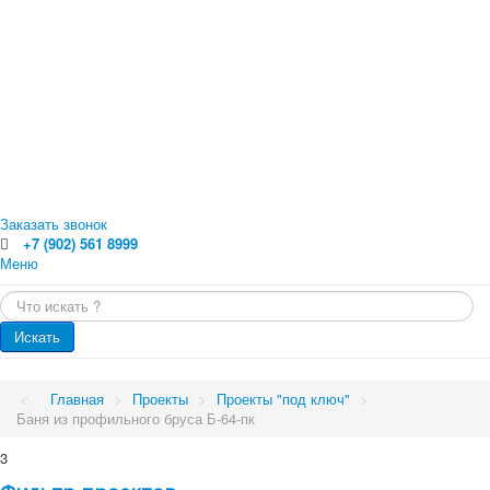
Заказать звонок
+7 (902) 561 8999
Меню
Главная
Искать...
Каталог
Главная
Оцилиндрованное бревно
Искать
Профилированный брус
Каталог
Доска обрезная
Обрезной брус
Проекты
Главная
>
Проекты
>
Проекты "под ключ"
>
Погонажные изделия. Вагонка, планкен, доска пола
Баня из профильного бруса Б-64-пк
Проекты
Услуги
Малые архитектурные формы
3
Бани
Цены
Бани от 70 кв.м.