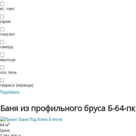
П
ои
Искать...
вт. свет
Искать
ск
гараж
санузел
тамбур
крыльцо
хоз. блок
терраса (веранда)
Подобрать
Баня из профильного бруса Б-64-пк
2
64 м
Цена:
2 361 500
р.