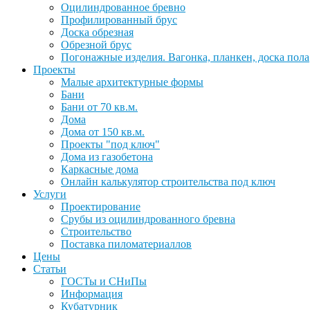
Оцилиндрованное бревно
Профилированный брус
Доска обрезная
Обрезной брус
Погонажные изделия. Вагонка, планкен, доска пола
Проекты
Малые архитектурные формы
Бани
Бани от 70 кв.м.
Дома
Дома от 150 кв.м.
Проекты "под ключ"
Дома из газобетона
Каркасные дома
Онлайн калькулятор строительства под ключ
Услуги
Проектирование
Срубы из оцилиндрованного бревна
Строительство
Поставка пиломатериаллов
Цены
Статьи
ГОСТы и СНиПы
Информация
Кубатурник