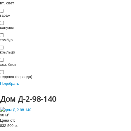
П
вт. свет
ои
Искать...
Искать
ск
гараж
санузел
тамбур
крыльцо
хоз. блок
терраса (веранда)
Подобрать
Дом Д-2-98-140
2
98 м
Цена от:
832 500
р.