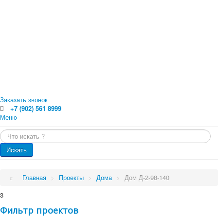
Заказать звонок
+7 (902) 561 8999
Меню
Главная
Искать...
Каталог
Главная
Оцилиндрованное бревно
Искать
Профилированный брус
Каталог
Доска обрезная
Обрезной брус
Проекты
Главная
>
Проекты
>
Дома
>
Дом Д-2-98-140
Погонажные изделия. Вагонка, планкен, доска пола
Проекты
Услуги
3
Малые архитектурные формы
Бани
Фильтр проектов
Цены
Бани от 70 кв.м.