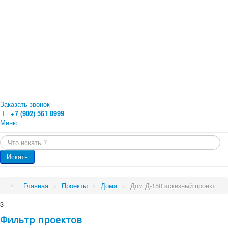
Заказать звонок
+7 (902) 561 8999
Меню
Главная
Искать...
Каталог
Главная
Оцилиндрованное бревно
Искать
Профилированный брус
Каталог
Доска обрезная
Обрезной брус
Проекты
Главная
>
Проекты
>
Дома
>
Дом Д-150 эскизный проект
Погонажные изделия. Вагонка, планкен, доска пола
Проекты
Услуги
3
Малые архитектурные формы
Бани
Фильтр проектов
Цены
Бани от 70 кв.м.