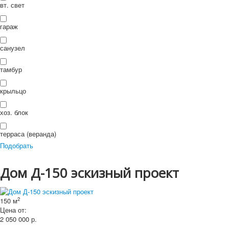
П
вт. свет
ои
Искать...
Искать
ск
гараж
санузел
тамбур
крыльцо
хоз. блок
терраса (веранда)
Подобрать
Дом Д-150 эскизный проект
2
150 м
Цена от:
2 050 000
р.