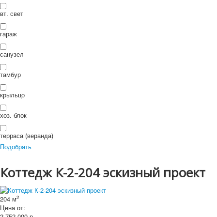
П
ои
Искать...
вт. свет
Искать
ск
гараж
санузел
тамбур
крыльцо
хоз. блок
терраса (веранда)
Подобрать
Коттедж К-2-204 эскизный проект
2
204 м
Цена от:
2 752 000
р.