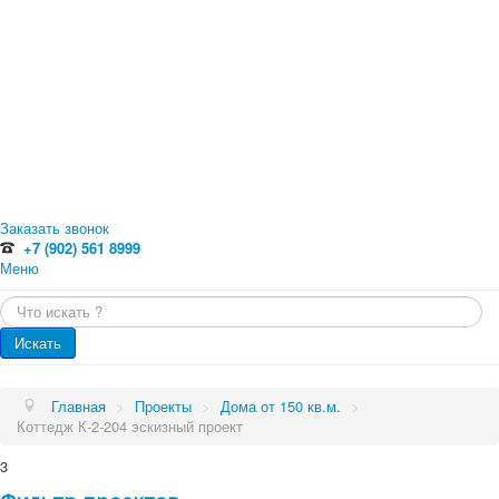
Заказать звонок
+7 (902) 561 8999
Меню
Главная
Искать...
Каталог
Главная
Оцилиндрованное бревно
Искать
Профилированный брус
Каталог
Доска обрезная
Обрезной брус
Проекты
Главная
>
Проекты
>
Дома от 150 кв.м.
>
Погонажные изделия. Вагонка, планкен, доска пола
Коттедж К-2-204 эскизный проект
Проекты
Услуги
Малые архитектурные формы
3
Бани
Цены
Бани от 70 кв.м.