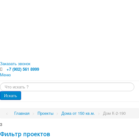
Заказать звонок
+7 (902) 561 8999
Меню
Главная
Искать...
Каталог
Главная
Оцилиндрованное бревно
Искать
Профилированный брус
Каталог
Доска обрезная
Обрезной брус
Проекты
Главная
>
Проекты
>
Дома от 150 кв.м.
>
Дом К-2-190
Погонажные изделия. Вагонка, планкен, доска пола
Проекты
Услуги
3
Малые архитектурные формы
Бани
Фильтр проектов
Цены
Бани от 70 кв.м.