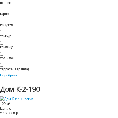
П
вт. свет
ои
Искать...
Искать
ск
гараж
санузел
тамбур
крыльцо
хоз. блок
терраса (веранда)
Подобрать
Дом К-2-190
2
190 м
Цена от:
2 460 000
р.