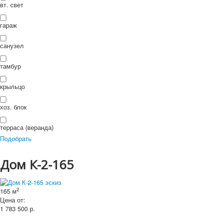
П
вт. свет
ои
Искать...
Искать
ск
гараж
санузел
тамбур
крыльцо
хоз. блок
терраса (веранда)
Подобрать
Дом К-2-165
2
165 м
Цена от:
1 783 500
р.