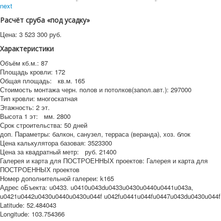
next
Расчёт сруба «под усадку»
Цена:
3 523 300
руб.
Характеристики
Объём кб.м.:
87
Площадь кровли:
172
Общая площадь:
кв.м.
165
Стоимость монтажа черн. полов и потолков(запол.авт.):
297000
Тип кровли:
многоскатная
Этажность:
2 эт.
Высота 1 эт:
мм.
2800
Срок строительства:
50 дней
доп. Параметры:
балкон, санузел, терраса (веранда), хоз. блок
Цена калькулятора базовая:
3523300
Цена за квадратный метр:
руб.
21400
Галерея и карта для ПОСТРОЕННЫХ проектов:
Галерея и карта для
ПОСТРОЕННЫХ проектов
Номер дополнительной галереи:
k165
Адрес оБъекта:
u0433. u0410u043du0433u0430u0440u0441u043a,
u0421u0442u0430u0440u0430u044f u042fu0441u044fu0447u043du0430u044f
Latitude:
52.484043
Longitude:
103.754366