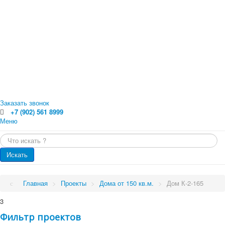
Заказать звонок
+7 (902) 561 8999
Меню
Главная
Искать...
Каталог
Главная
Оцилиндрованное бревно
Искать
Профилированный брус
Каталог
Доска обрезная
Обрезной брус
Проекты
Главная
>
Проекты
>
Дома от 150 кв.м.
>
Дом К-2-165
Погонажные изделия. Вагонка, планкен, доска пола
Проекты
Услуги
3
Малые архитектурные формы
Бани
Фильтр проектов
Цены
Бани от 70 кв.м.