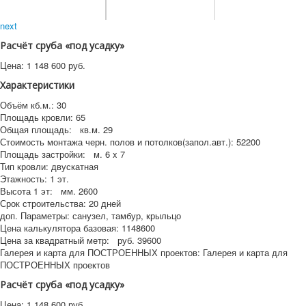
next
Расчёт сруба «под усадку»
Цена:
1 148 600
руб.
Характеристики
Объём кб.м.:
30
Площадь кровли:
65
Общая площадь:
кв.м.
29
Стоимость монтажа черн. полов и потолков(запол.авт.):
52200
Площадь застройки:
м.
6 x 7
Тип кровли:
двускатная
Этажность:
1 эт.
Высота 1 эт:
мм.
2600
Срок строительства:
20 дней
доп. Параметры:
санузел, тамбур, крыльцо
Цена калькулятора базовая:
1148600
Цена за квадратный метр:
руб.
39600
Галерея и карта для ПОСТРОЕННЫХ проектов:
Галерея и карта для
ПОСТРОЕННЫХ проектов
Расчёт сруба «под усадку»
Цена:
1 148 600
руб.