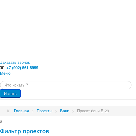
Заказать звонок
+7 (902) 561 8999
Меню
Главная
Искать...
Каталог
Главная
Оцилиндрованное бревно
Искать
Профилированный брус
Каталог
Доска обрезная
Обрезной брус
Проекты
Главная
>
Проекты
>
Бани
>
Проект бани Б-29
Погонажные изделия. Вагонка, планкен, доска пола
Проекты
Услуги
3
Малые архитектурные формы
Бани
Фильтр проектов
Цены
Бани от 70 кв.м.