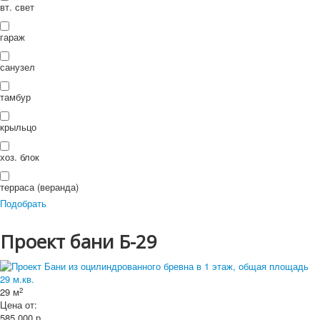
П
вт. свет
ои
Искать...
Искать
ск
гараж
санузел
тамбур
крыльцо
хоз. блок
терраса (веранда)
Подобрать
Проект бани Б-29
2
29 м
Цена от:
585 000
р.