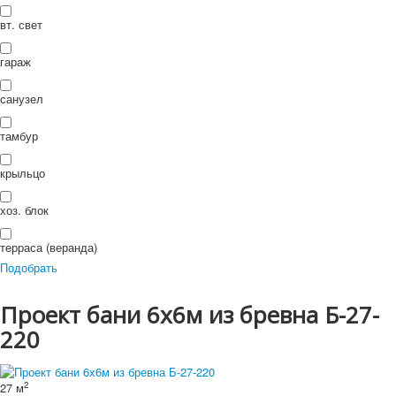
П
ои
Искать...
вт. свет
Искать
ск
гараж
санузел
тамбур
крыльцо
хоз. блок
терраса (веранда)
Подобрать
Проект бани 6х6м из бревна Б-27-
220
2
27 м