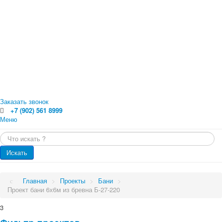
Заказать звонок
+7 (902) 561 8999
Меню
Главная
Искать...
Каталог
Главная
Оцилиндрованное бревно
Искать
Профилированный брус
Каталог
Доска обрезная
Обрезной брус
Проекты
Главная
>
Проекты
>
Бани
>
Погонажные изделия. Вагонка, планкен, доска пола
Проект бани 6х6м из бревна Б-27-220
Проекты
Услуги
Малые архитектурные формы
3
Бани
Цены
Бани от 70 кв.м.