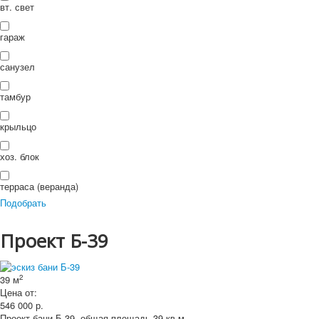
П
вт. свет
ои
Искать...
Искать
ск
гараж
санузел
тамбур
крыльцо
хоз. блок
терраса (веранда)
Подобрать
Проект Б-39
2
39 м
Цена от:
546 000
р.
Проект бани Б-39, общая площадь 39 кв.м.