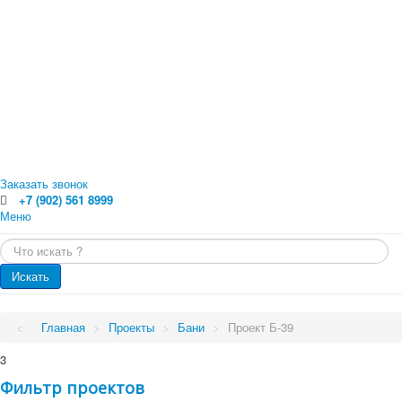
Заказать звонок
+7 (902) 561 8999
Меню
Главная
Искать...
Каталог
Главная
Оцилиндрованное бревно
Искать
Профилированный брус
Каталог
Доска обрезная
Обрезной брус
Проекты
Главная
>
Проекты
>
Бани
>
Проект Б-39
Погонажные изделия. Вагонка, планкен, доска пола
Проекты
Услуги
3
Малые архитектурные формы
Бани
Фильтр проектов
Цены
Бани от 70 кв.м.