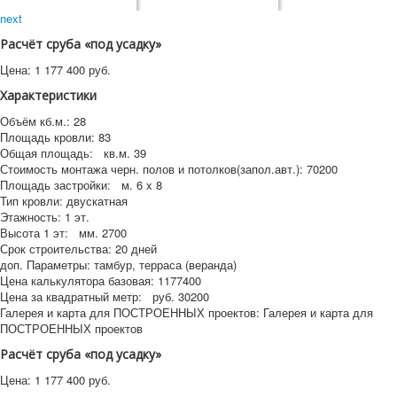
next
Расчёт сруба «под усадку»
Цена:
1 177 400
руб.
Характеристики
Объём кб.м.:
28
Площадь кровли:
83
Общая площадь:
кв.м.
39
Стоимость монтажа черн. полов и потолков(запол.авт.):
70200
Площадь застройки:
м.
6 x 8
Тип кровли:
двускатная
Этажность:
1 эт.
Высота 1 эт:
мм.
2700
Срок строительства:
20 дней
доп. Параметры:
тамбур, терраса (веранда)
Цена калькулятора базовая:
1177400
Цена за квадратный метр:
руб.
30200
Галерея и карта для ПОСТРОЕННЫХ проектов:
Галерея и карта для
ПОСТРОЕННЫХ проектов
Расчёт сруба «под усадку»
Цена:
1 177 400
руб.