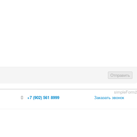
Отправить
simpleForm2
+7 (902) 561 8999
Заказать звонок
 бревно
й брус
лия.