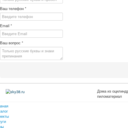
Ваш телефон
*
Email
*
Ваш вопрос
*
Дома из оцилиндр
пиломатериал
авная
талог
оекты
луги
ны