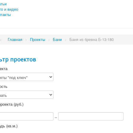
атьи
то и видео
нтакты
Главная
>
Проекты
>
Бани
>
Баня из бревна Б-13-180
ьтр проектов
екта
ость
роекта (руб.)
--
ь (кв.м.)