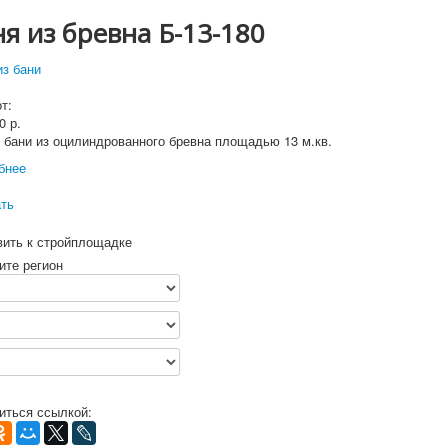
я из бревна Б-13-180
т:
00
р.
 бани из оцилиндрованного бревна площадью 13 м.кв.
бнее
ать
вить к стройплощадке
ите регион
иться ссылкой: