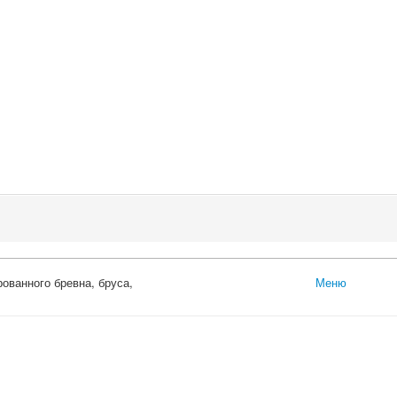
ованного бревна, бруса,
Меню
Главная
Каталог
Оцилиндрованное
Профилированны
Доска обрезная
Обрезной брус
Погонажные изде