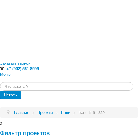
Заказать звонок
+7 (902) 561 8999
Меню
Главная
Искать...
Каталог
Главная
Оцилиндрованное бревно
Искать
Профилированный брус
Каталог
Доска обрезная
Обрезной брус
Проекты
Главная
>
Проекты
>
Бани
>
Баня Б-61-220
Погонажные изделия. Вагонка, планкен, доска пола
Проекты
Услуги
3
Малые архитектурные формы
Бани
Фильтр проектов
Цены
Бани от 70 кв.м.