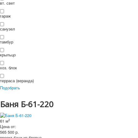
П
вт. свет
ои
Искать...
Искать
ск
гараж
санузел
тамбур
крыльцо
хоз. блок
терраса (веранда)
Подобрать
Баня Б-61-220
2
61 м
Цена от:
565 500
р.
проект бани из бревна