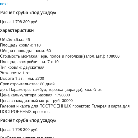
next
Расчёт сруба «под усадку»
Цена:
1 798 300
руб.
Характеристики
Объём кб.м.:
45
Площадь кровли:
110
Общая площадь:
кв.м.
60
Стоимость монтажа черн. полов и потолков(запол.авт.):
108000
Площадь застройки:
м.
7 x 10
Тип кровли:
двускатная
Этажность:
1 эт.
Высота 1 эт:
мм.
2700
Срок строительства:
20 дней
доп. Параметры:
тамбур, терраса (веранда), хоз. блок
Цена калькулятора базовая:
1798300
Цена за квадратный метр:
руб.
30000
Галерея и карта для ПОСТРОЕННЫХ проектов:
Галерея и карта для
ПОСТРОЕННЫХ проектов
Расчёт сруба «под усадку»
Цена:
1 798 300
руб.