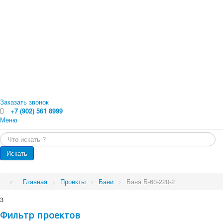
Заказать звонок
+7 (902) 561 8999
Меню
Главная
Искать...
Каталог
Главная
Оцилиндрованное бревно
Искать
Профилированный брус
Каталог
Доска обрезная
Обрезной брус
Проекты
Главная
>
Проекты
>
Бани
>
Баня Б-60-220-2
Погонажные изделия. Вагонка, планкен, доска пола
Проекты
Услуги
3
Малые архитектурные формы
Бани
Фильтр проектов
Цены
Бани от 70 кв.м.