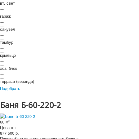
П
вт. свет
ои
Искать...
Искать
ск
гараж
санузел
тамбур
крыльцо
хоз. блок
терраса (веранда)
Подобрать
Баня Б-60-220-2
2
60 м
Цена от:
877 500
р.
Проект бани из оцилиндрованного бревна