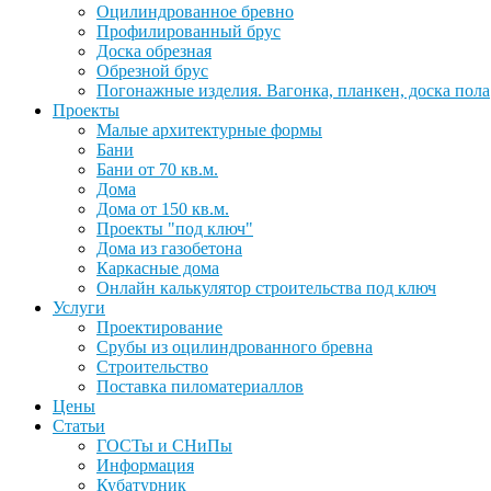
Оцилиндрованное бревно
Профилированный брус
Доска обрезная
Обрезной брус
Погонажные изделия. Вагонка, планкен, доска пола
Проекты
Малые архитектурные формы
Бани
Бани от 70 кв.м.
Дома
Дома от 150 кв.м.
Проекты "под ключ"
Дома из газобетона
Каркасные дома
Онлайн калькулятор строительства под ключ
Услуги
Проектирование
Срубы из оцилиндрованного бревна
Строительство
Поставка пиломатериаллов
Цены
Статьи
ГОСТы и СНиПы
Информация
Кубатурник