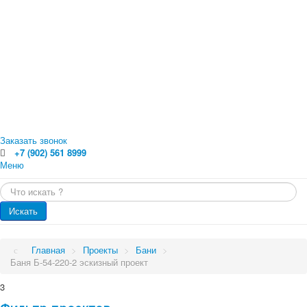
Заказать звонок
+7 (902) 561 8999
Меню
Главная
Искать...
Каталог
Главная
Оцилиндрованное бревно
Искать
Профилированный брус
Каталог
Доска обрезная
Обрезной брус
Проекты
Главная
>
Проекты
>
Бани
>
Погонажные изделия. Вагонка, планкен, доска пола
Баня Б-54-220-2 эскизный проект
Проекты
Услуги
Малые архитектурные формы
3
Бани
Цены
Бани от 70 кв.м.