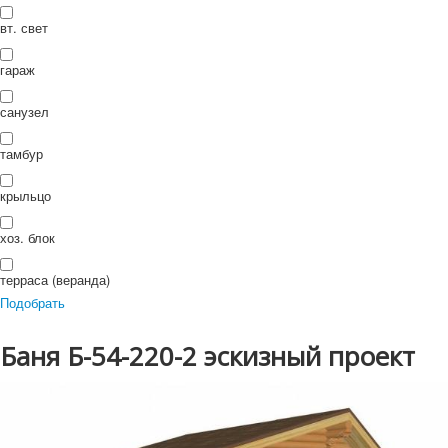
П
ои
Искать...
вт. свет
Искать
ск
гараж
санузел
тамбур
крыльцо
хоз. блок
терраса (веранда)
Подобрать
Баня Б-54-220-2 эскизный проект