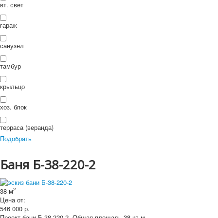
П
вт. свет
ои
Искать...
Искать
ск
гараж
санузел
тамбур
крыльцо
хоз. блок
терраса (веранда)
Подобрать
Баня Б-38-220-2
2
38 м
Цена от:
546 000
р.
Проект бани Б-38-220-2. Общая площадь 38 кв.м.