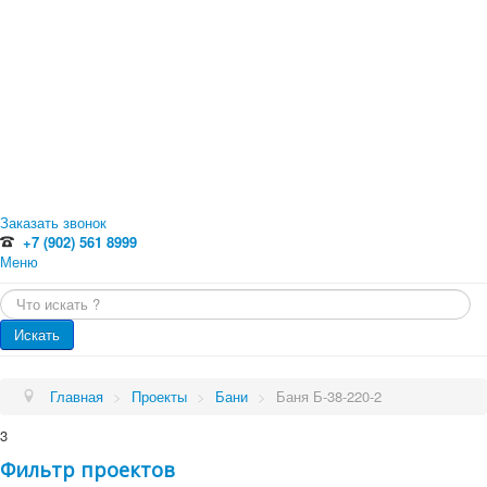
Заказать звонок
+7 (902) 561 8999
Меню
Главная
Искать...
Каталог
Главная
Оцилиндрованное бревно
Искать
Профилированный брус
Каталог
Доска обрезная
Обрезной брус
Проекты
Главная
>
Проекты
>
Бани
>
Баня Б-38-220-2
Погонажные изделия. Вагонка, планкен, доска пола
Проекты
Услуги
3
Малые архитектурные формы
Бани
Фильтр проектов
Цены
Бани от 70 кв.м.