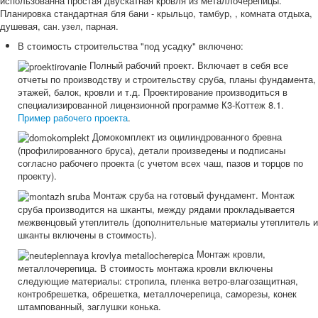
использованна простая двускатная кровля из металлочерепицы.
Планировка стандартная бля бани - крыльцо, тамбур, , комната отдыха,
душевая,
, парная.
сан. узел
В стоимость строительства "под усадку" включено:
Полный рабочий проект. Включает в себя все
отчеты по производству и строительству сруба, планы фундамента,
этажей, балок, кровли и т.д. Проектирование производиться в
специализированной лицензионной программе К3-Коттеж 8.1.
Пример рабочего проекта
.
Домокомплект из оцилиндрованного бревна
(профилированного бруса), детали произведены и подписаны
согласно рабочего проекта (с учетом всех чаш, пазов и торцов по
проекту).
Монтаж сруба на готовый фундамент. Монтаж
сруба производится на шканты, между рядами прокладывается
межвенцовый утеплитель (дополнительные материалы утеплитель и
шканты включены в стоимость).
Монтаж кровли,
металлочерепица. В стоимость монтажа кровли включены
следующие материалы: стропила, пленка ветро-влагозащитная,
контробрешетка, обрешетка, металлочерепица, саморезы, конек
штампованный, заглушки конька.