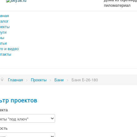
пиломатериал
авная
талог
оекты
луги
ны
атьи
то и видео
нтакты
Главная
>
Проекты
>
Бани
>
Баня Б-26-180
ьтр проектов
екта
ость