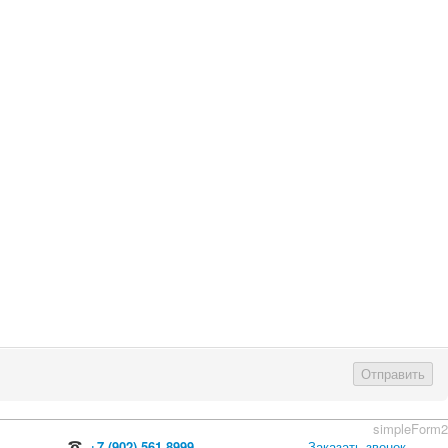
Отправить
simpleForm2
+7 (902) 561 8999
Заказать звонок