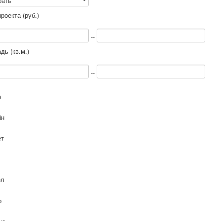
роекта (руб.)
--
ь (кв.м.)
--
н
йн
ет
ел
р