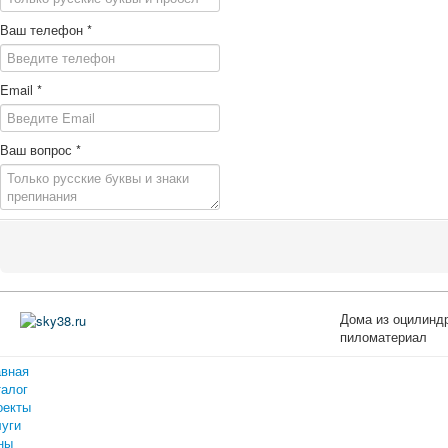
Ваш телефон
*
Email
*
Ваш вопрос
*
Дома из оцилиндр
пиломатериал
авная
талог
оекты
луги
ны