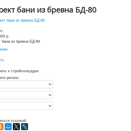
оект бани из бревна БД-80
т:
 500
р.
 бани из бревна БД-80
бнее
ать
вить к стройплощадке
ите регион
иться ссылкой: