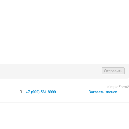
Отправить
simpleForm2
+7 (902) 561 8999
Заказать звонок
 бревно
й брус
лия.