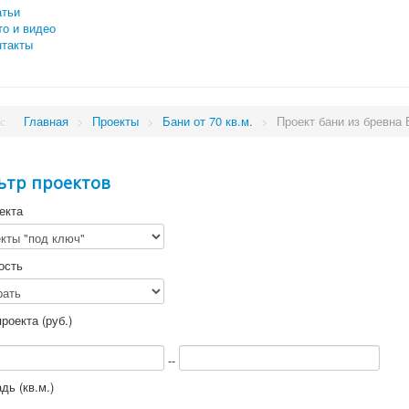
атьи
то и видео
нтакты
Главная
>
Проекты
>
Бани от 70 кв.м.
>
Проект бани из бревна 
ьтр проектов
екта
ость
роекта (руб.)
--
ь (кв.м.)