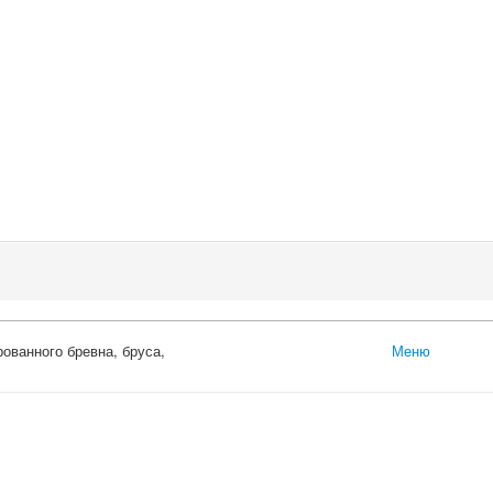
ованного бревна, бруса,
Меню
Главная
Каталог
Оцилиндрованное
Профилированны
Доска обрезная
Обрезной брус
Погонажные изде