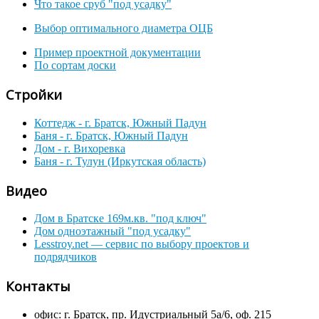
Что такое сруб "под усадку"
Выбор оптимального диаметра ОЦБ
Пример проектной документации
По сортам доски
Стройки
Коттедж - г. Братск, Южный Падун
Баня - г. Братск, Южный Падун
Дом - г. Вихоревка
Баня - г. Тулун (Иркутская область)
Видео
Дом в Братске 169м.кв. "под ключ"
Дом одноэтажный "под усадку"
Lesstroy.net — сервис по выбору проектов и
подрядчиков
Контакты
офис: г. Братск, пр. Идустриальный 5а/6, оф. 215