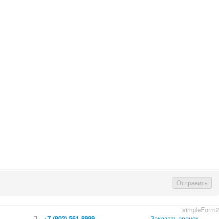
Отправить
simpleForm2
+7 (902) 561 8999
Заказать звонок