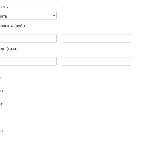
ость
роекта (руб.)
--
ь (кв.м.)
--
н
йн
ет
ел