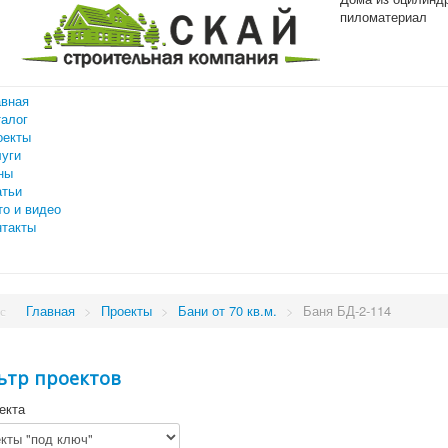
пиломатериал
авная
талог
оекты
луги
ны
атьи
то и видео
нтакты
Главная
>
Проекты
>
Бани от 70 кв.м.
>
Баня БД-2-114
ьтр проектов
екта