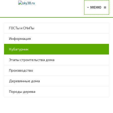
МЕНЮ
Главная
ГЛАВНАЯ
КАТАЛОГ
ПРОЕКТЫ
УСЛУГИ
ЦЕНЫ
ГОСТы и СНиПы
Каталог
СТАТЬИ
ФОТО И ВИДЕО
КОНТАКТЫ
Информация
Проекты
Кубатурник
Услуги
Этапы строительства дома
Цены
Производство
Статьи
Деревянные дома
Фото и видео
Породы дерева
Контакты
Искать...
ИСКАТЬ