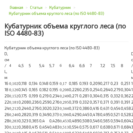
Главная
>
Статьи
>
Кубатурник
>
Кубатурник объема круглого леса (по ISO 4480-83)
Кубатурник объема круглого леса (по
ISO 4480-83)
Кубатурник объема круглого леса (по ISO 4480-83)
D,
D
см
/
4
4,5
5
5,4
5,7
6
6,4
6,6
7
7,2
7,5
8
L,
L
м
16
0,118
0,134
0,148
0,159
0,185
0,193
0,209
0,217
0,23
0,251
0,102
0,17
18
0,145
0,165
0,182
0,195
0,226
0,235
0,254
0,264
0,279
0,304
0,126
0,208
20
0,175
0,199
0,219
0,234
0,271
0,281
0,304
0,315
0,332
0,362
0,152
0,249
22
0,208
0,236
0,259
0,276
0,319
0,332
0,357
0,371
0,391
0,391
0,181
0,295
24
0,244
0,276
0,302
0,323
0,372
0,386
0,416
0,431
0,454
0,458
0,212
0,344
26
0,282
0,319
0,349
0,373
0,429
0,445
0,478
0,495
0,521
0,528
0,246
0,396
28
0,323
0,365
0,4
0,426
0,489
0,508
0,546
0,565
0,594
0,604
0,283
0,453
30
0,368
0,415
0,454
0,483
0,554
0,575
0,617
0,638
0,671
0,684
0,322
0,513