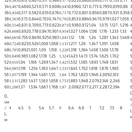
32
0,415
0,467
0,511
0,544
0,623
0,646
0,693
0,717
0,753
0,77
0,363
0,577
34
0,464
0,523
0,571
0,608
0,696
0,721
0,773
0,799
0,839
0,86
0,407
0,645
36
0,517
0,582
0,635
0,676
0,772
0,801
0,858
0,887
0,931
0,956
0,454
0,717
38
0,573
0,644
0,703
0,747
0,853
0,884
0,947
0,979
1,027
1,056
0,503
0,792
40
0,631
0,709
0,773
0,822
0,938
0,972
1,04
1,075
1,127
1,216
0,554
0,871
42
0,692
0,778
0,847
0,901
1,027
1,064
1,138
1,176
1,233
1,33
0,608
0,954
44
0,756
0,849
0,925
0,983
1,12
1,16
1,24
1,281
1,343
1,448
0,665
1,041
46
0,823
0,924
1,006
1,068
1,217
1,26
1,347
1,391
1,458
0,724
1,131
48
0,892
1,001
1,09
1,158
1,318
1,364
1,458
1,506
1,578
0,785
1,226
50
0,965
1,082
1,178
1,25
1,423
1,473
1,574
1,625
1,702
0,849
1,324
52
1,04
1,166
1,269
1,347
1,532
1,585
1,693
1,748
1,831
0,916
1,425
54
1,118
1,254
1,363
1,447
1,645
1,702
1,818
1,876
1,965
0,985
1,531
56
1,199
1,344
1,461
1,55
1,762
1,823
1,946
2,009
2,103
1,057
1,64
58
1,283
1,437
1,563
1,658
1,883
1,948
2,079
2,146
2,246
1,131
1,753
60
1,37
1,534
1,667
1,768
2,008
2,077
2,217
2,287
2,394
1,208
1,87
D
D,
см
/
4
4,5
5
5,4
5,7
6
6,4
6,6
7
7,2
7,5
8
L
L,
м