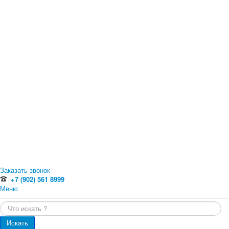
Заказать звонок
+7 (902) 561 8999
Меню
Главная
Искать...
Каталог
Главная
Оцилиндрованное бревно
Искать
Профилированный брус