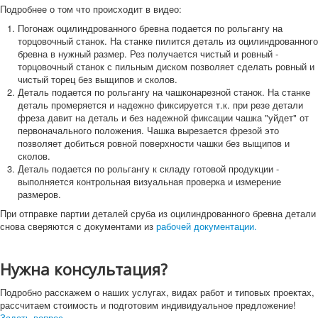
Подробнее о том что происходит в видео:
Деревянные дома
Породы дерева
Погонаж оцилиндрованного бревна подается по рольгангу на
Фото и видео
торцовочный станок. На станке пилится деталь из оцилиндрованного
Видео
бревна в нужный размер. Рез получается чистый и ровный -
Фото
торцовочный станок с пильным диском позволяет сделать ровный и
Контакты
чистый торец без выщипов и сколов.
Деталь подается по рольгангу на чашконарезной станок. На станке
П
ои
деталь промеряется и надежно фиксируется т.к. при резе детали
Искать...
Искать
ск
фреза давит на деталь и без надежной фиксации чашка "уйдет" от
первоначального положения. Чашка вырезается фрезой это
позволяет добиться ровной поверхности чашки без выщипов и
сколов.
Деталь подается по рольгангу к складу готовой продукции -
выполняется контрольная визуальная проверка и измерение
размеров.
При отправке партии деталей сруба из оцилиндрованного бревна детали
снова сверяются с документами из
рабочей документации.
Нужна консультация?
Подробно расскажем о наших услугах, видах работ и типовых проектах,
рассчитаем стоимость и подготовим индивидуальное предложение!
Задать вопрос