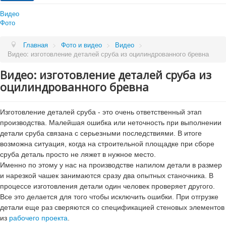
Каталог
Доска обрезная
Видео
Обрезной брус
Проекты
Фото
Погонажные изделия. Вагонка, планкен, доска пола
Проекты
Услуги
Малые архитектурные формы
Главная
>
Фото и видео
>
Видео
>
Бани
Видео: изготовление деталей сруба из оцилиндрованного бревна
Цены
Бани от 70 кв.м.
Дома
Видео: изготовление деталей сруба из
Статьи
Дома от 150 кв.м.
оцилиндрованного бревна
Проекты "под ключ"
Фото и видео
Дома из газобетона
Каркасные дома
Изготовление деталей сруба - это очень ответственный этап
Онлайн калькулятор строительства под ключ
Контакты
Услуги
производства. Малейшая ошибка или неточность при выполнении
Проектирование
детали сруба связана с серьезными последствиями. В итоге
П
Срубы из оцилиндрованного бревна
возможна ситуация, когда на строительной площадке при сборе
о
Строительство
сруба деталь просто не ляжет в нужное место.
и
Поставка пиломатериаллов
ск
Именно по этому у нас на производстве напилом детали в размер
Цены
и нарезкой чашек занимаются сразу два опытных станочника. В
Статьи
процессе изготовления детали один человек проверяет другого.
ГОСТы и СНиПы
Информация
Все это делается для того чтобы исключить ошибки. При отгрузке
Кубатурник
детали еще раз сверяются со спецификацией стеновых элементов
Этапы строительства дома
из
рабочего проекта
.
Производство