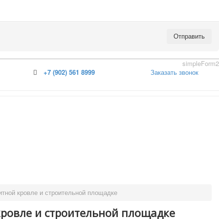
Отправить
simpleForm2
+7 (902) 561 8999
Заказать звонок
 бревно
й брус
лия.
 доска
рные
зитной кровле и строительной площадке
 кровле и строительной площадке