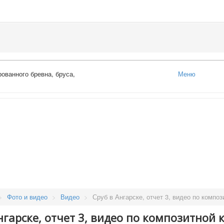
ованного бревна, бруса,
Меню
Главная
Каталог
Оцилиндрованное
Профилированны
Доска обрезная
Обрезной брус
Погонажные изде
Вагонка, планкен,
пола
Проекты
Малые архитекту
формы
Бани
>
Фото и видео
>
Видео
>
Сруб в Ангарске, отчет 3, видео по компо
Бани от 70 кв.м.
Дома
нгарске, отчет 3, видео по композитной
Дома от 150 кв.м.