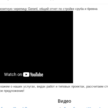
Проекты "под клю
Дома из газобето
озитную черепицу Gerard, общий отчет по стройке сруба и бревна
Каркасные дома
Онлайн калькуля
строительства по
Услуги
Проектирование
Срубы из
оцилиндрованног
Строительство
Поставка
пиломатериаллов
Цены
Статьи
ГОСТы и СНиПы
Информация
Кубатурник
Этапы строитель
Производство
Деревянные дома
кажем о наших услугах, видах работ и типовых проектах, рассчитаем ст
Породы дерева
ое предложение!
Фото и видео
Видео
Видео
Фото
Контакты