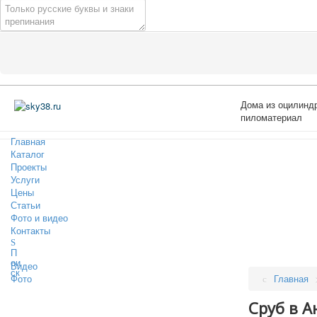
Дома из оцилиндр
пиломатериал
Главная
Каталог
Проекты
Услуги
Цены
Статьи
Фото и видео
Контакты
П
ои
Видео
ск
Фото
Главная
Сруб в А