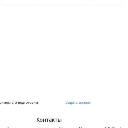
ч"
на
тор
д ключ
о бревна
ства дома
оимость и подготовим
Задать вопрос
Контакты