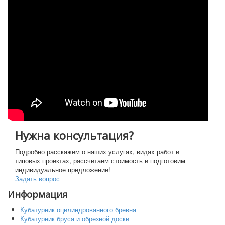
и
Поставка пиломатериаллов
с
Цены
к
Статьи
ГОСТы и СНиПы
Информация
Кубатурник
Этапы строительства дома
Производство
Деревянные дома
Породы дерева
Фото и видео
Видео
Фото
Контакты
Нужна консультация?
П
ои
Искать...
Подробно расскажем о наших услугах, видах работ и
Искать
ск
типовых проектах, рассчитаем стоимость и подготовим
индивидуальное предложение!
Задать вопрос
Информация
Кубатурник оцилиндрованного бревна
Кубатурник бруса и обрезной доски