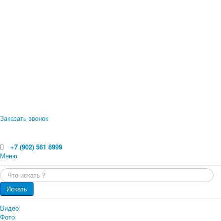
Заказать звонок
+7 (902) 561 8999
Меню
Главная
Искать...
Каталог
Главная
Оцилиндрованное бревно
Искать
Профилированный брус
Каталог
Доска обрезная
Видео
Обрезной брус
Проекты
Фото
Погонажные изделия. Вагонка, планкен, доска пола