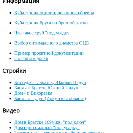
Информация
Кубатурник оцилиндрованного бревна
Кубатурник бруса и обрезной доски
Что такое сруб "под усадку"
Выбор оптимального диаметра ОЦБ
Пример проектной документации
По сортам доски
Стройки
Коттедж - г. Братск, Южный Падун
Баня - г. Братск, Южный Падун
Дом - г. Вихоревка
Баня - г. Тулун (Иркутская область)
Видео
Дом в Братске 169м.кв. "под ключ"
Дом одноэтажный "под усадку"
Lesstroy.net — сервис по выбору проектов и