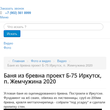
Заказать звонок
+7 (902) 561 8999
Меню
Главная
Искать...
Каталог
Главная
Оцилиндрованное бревно
Искать
Профилированный брус
Каталог
Доска обрезная
Видео
Обрезной брус
Проекты
Фото
Погонажные изделия. Вагонка, планкен, доска пола
Проекты
Услуги
Малые архитектурные формы
Главная
>
Фото и видео
>
Видео
>
Бани
Цены
Баня из бревна проект Б-75 Иркутск, п. Жемчужина 2020
Бани от 70 кв.м.
Дома
Баня из бревна проект Б-75 Иркутск,
Статьи
Дома от 150 кв.м.
Проекты "под ключ"
п. Жемчужина 2020
Фото и видео
Дома из газобетона
Каркасные дома
Онлайн калькулятор строительства под ключ
Контакты
Угловая баня из оцилиндрованного бревна. Построили в Иркутске.
Услуги
Фундамент на жб сваях, обвязка из лиственницы, сруб из 200мм
Проектирование
бревна, кровля метталочерепица - собрали "под усадку" и сделали
П
Срубы из оцилиндрованного бревна
пропитку стен.
о
Строительство